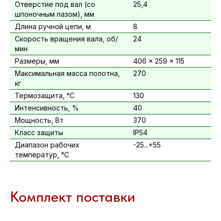
Отверстие под вал (со
25,4
шпоночным пазом), мм
Длина ручной цепи, м
8
Скорость вращения вала, об/
24
мин
Размеры, мм
406 × 259 × 115
Максимальная масса полотна,
270
кг
Термозащита, °C
130
Интенсивность, %
40
Мощность, Вт
370
Класс защиты
IP54
Диапазон рабочих
-25...+55
температур, °C
Комплект поставки