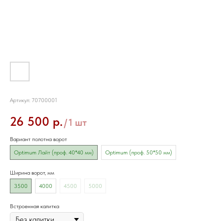
Каркас откатных ворот
Артикул:
70700001
26 500
р.
/
1 шт
Вариант полотна ворот
Optimum Лайт (проф. 40*40 мм)
Optimum (проф. 50*50 мм)
Ширина ворот, мм
3500
4000
4500
5000
Встроенная калитка