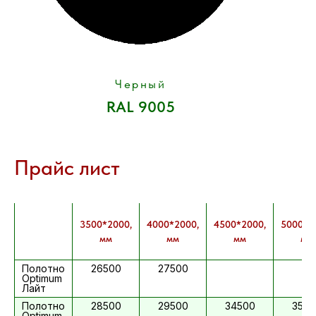
Черный
RAL 9005
Прайс лист
3500*2000,
4000*2000,
4500*2000,
5000*2
мм
мм
мм
мм
Полотно
26500
27500
Optimum
Лайт
Полотно
28500
29500
34500
3550
Optimum