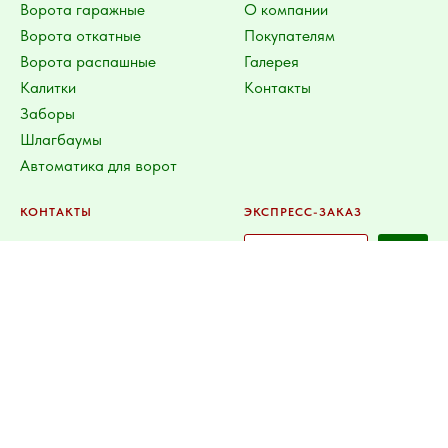
Ворота гаражные
О компании
Ворота откатные
Покупателям
Ворота распашные
Галерея
Калитки
Контакты
Заборы
Шлагбаумы
Автоматика для ворот
КОНТАКТЫ
ЭКСПРЕСС-ЗАКАЗ
8(3952)45-56-45
ул. Березовая Роща 30/1,
офис 45
vorota.zabor.irk@gmail.com
© 2016 - 2026 Ворота и Заборы
Поставщик подвижных