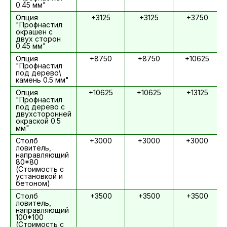
0.45 мм"
Опция
+3125
+3125
+3750
"Профнастил
окрашен с
двух сторон
0.45 мм"
Опция
+8750
+8750
+10625
"Профнастил
под дерево\
камень 0.5 мм"
Опция
+10625
+10625
+13125
"Профнастил
под дерево с
двухсторонней
окраской 0.5
мм"
Столб
+3000
+3000
+3000
ловитель,
направляющий
80*80
(Стоимость с
установкой и
бетоном)
Столб
+3500
+3500
+3500
ловитель,
направляющий
100*100
(Стоимость с