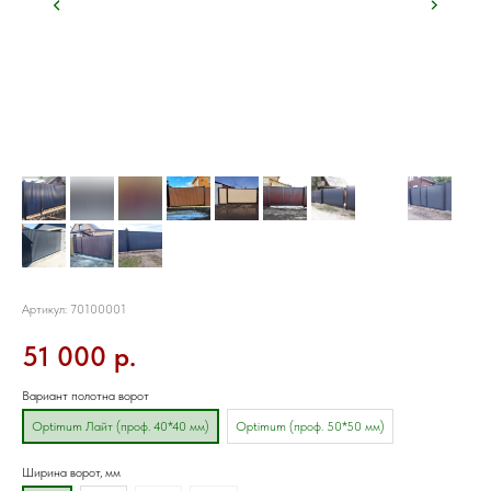
Ворота откатные из профлиста
Артикул:
70100001
51 000
р.
Вариант полотна ворот
Optimum Лайт (проф. 40*40 мм)
Optimum (проф. 50*50 мм)
Ширина ворот, мм