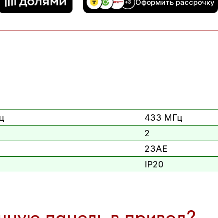
Оформить рассрочку
ц
433 МГц
2
23AE
IP20
чную панель в привод?