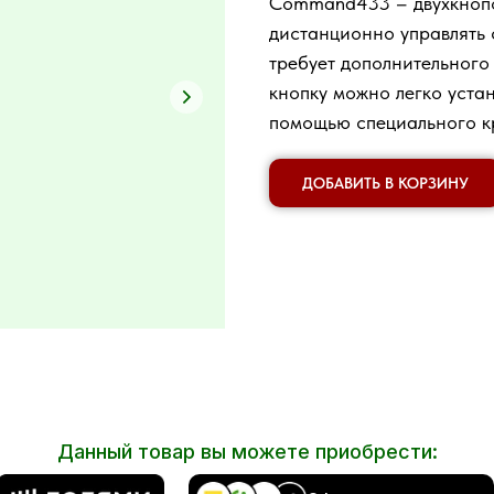
Command433 – двухкнопо
 сетки рабица
Каркас откатных ворот
агбаумов
сайдинга
йдинга
для калитки
откатных в
ром ворот
м ворот
дистанционно управлять
требует дополнительного
кнопку можно легко устан
помощью специального кр
ДОБАВИТЬ В КОРЗИНУ
Данный товар вы можете приобрести: