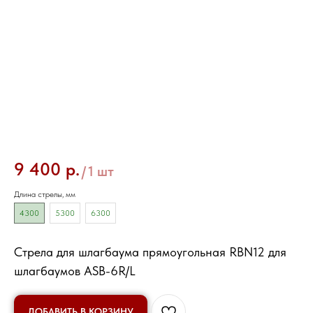
Стрела (рейка) шлагбаума RBN12
9 400
р.
/
1 шт
Длина стрелы, мм
4300
5300
6300
Стрела для шлагбаума прямоугольная RBN12 для
шлагбаумов ASB-6R/L
ДОБАВИТЬ В КОРЗИНУ