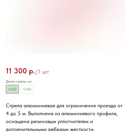
Стрела алюминиевая RBN8-4, 5(прямоугольная) и RBN6-K(круглая)
11 300
р.
/
1 шт
Длина стрелы, мм
4300
5300
Стрела алюминиевая для ограничения проезда от
4 до 5 м. Выполнена из алюминиевого профиля,
оснащена резиновым уплотнителем и
дополнительными ребрами жесткости.